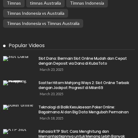
Timnas
timnas Australia
Timnas Indonesia
Timnas Indonesia vs Australia
Timnas Indonesia vs Timnas Australia
Popular Videos
Slot Dana: Bermain Slot Online Mudah dan Cepat
dengan Deposit via Dana di KubaToto
March 23, 2025
Scatter Hitam Mahjong Ways 2: Slot Online Terbaik
dengan Jackpot Progresif di Milan69
March 23, 2025
Teknologi di Balik Kesuksesan Poker Online:
Bagaimana AI dan Big Data Mengubah Permainan
March 18, 2025
Rahasia RTP Slot: Cara Menghitung dan
Memanfaatkannya untuk Menang Lebih Banyak