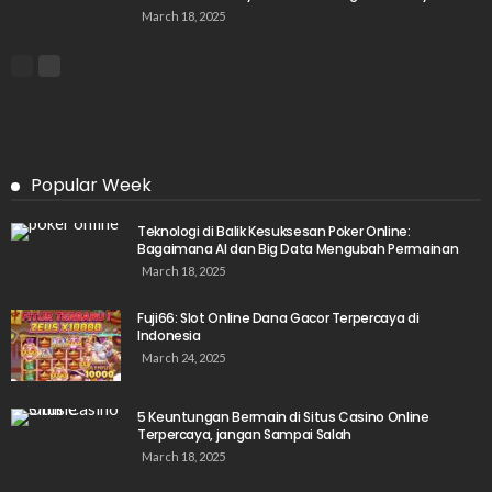
March 18, 2025
Popular Week
Teknologi di Balik Kesuksesan Poker Online:
Bagaimana AI dan Big Data Mengubah Permainan
March 18, 2025
Fuji66: Slot Online Dana Gacor Terpercaya di
Indonesia
March 24, 2025
5 Keuntungan Bermain di Situs Casino Online
Terpercaya, jangan Sampai Salah
March 18, 2025